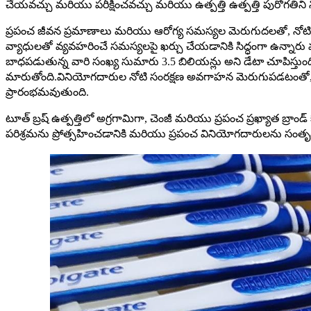
చేయవచ్చు మరియు పరీక్షించవచ్చు మరియు ఉత్పత్తి ఉత్పత్తి పురోగతిన
ప్రపంచ జీవన ప్రమాణాలు మరియు ఆరోగ్య సమస్యల మెరుగుదలతో, నోటి ఆరో
వ్యాధులతో వ్యవహరించే సమస్యలపై ఖర్చు చేయడానికి సిద్ధంగా ఉన్నా
బాధపడుతున్న వారి సంఖ్య సుమారు 3.5 బిలియన్లు అని డేటా చూపిస్తుం
మారుతోంది.వినియోగదారుల నోటి సంరక్షణ అవగాహన మెరుగుపడటంతో, నోటి 
ప్రారంభమవుతుంది.
టూత్ బ్రష్ ఉత్పత్తిలో అగ్రగామిగా, చెంజీ మరియు ప్రపంచ ప్రఖ్యాత బ్రాండ్
పరిశ్రమను ప్రోత్సహించడానికి మరియు ప్రపంచ వినియోగదారులను సంతృప