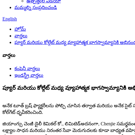
ఉత్పత్తుల వీడియో
మమ్మల్ని సంప్రదించండి
English
హోమ్
వార్తలు
ప్యూర్ మరియు కోల్గేట్ మధ్య వ్యూహాత్మక భాగస్వామ్యానికి అభిన
వార్తలు
కంపెనీ వార్తలు
ఇండస్ట్రీ వార్తలు
ప్యూర్ మరియు కోల్గేట్ మధ్య వ్యూహాత్మక భాగస్వామ్యానికి 
అనేక టూత్ బ్రష్ ఫ్యాక్టరీలను పోల్చి చూసిన తర్వాత మరియు అనేక సైట్
కోల్‌గేట్ ధృవీకరించింది.
జియాంగ్సు చెంజీ డైలీ కెమికల్ కో., లిమిటెడ్అదనంగా, Chenjie సమర్థవ
లక్ష్యాల సాధన మరియు నిరంతర సేవా మెరుగుదలకు కూడా బాధ్యత వహిస్తుంది.