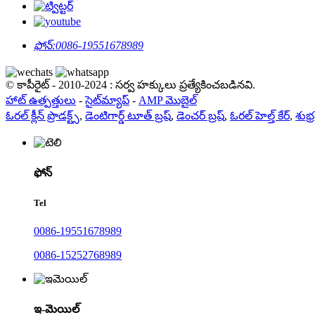
ఫోన్:
0086-19551678989
© కాపీరైట్ - 2010-2024 : సర్వ హక్కులు ప్రత్యేకించబడినవి.
హాట్ ఉత్పత్తులు
-
సైట్‌మ్యాప్
-
AMP మొబైల్
ఓరల్ క్లీన్ ప్రొడక్ట్స్
,
డెంటిగార్డ్ టూత్ బ్రష్
,
డెంచర్ బ్రష్
,
ఓరల్ హెల్త్ కేర్
,
శుభ్
ఫోన్
Tel
0086-19551678989
0086-15252768989
ఇ-మెయిల్