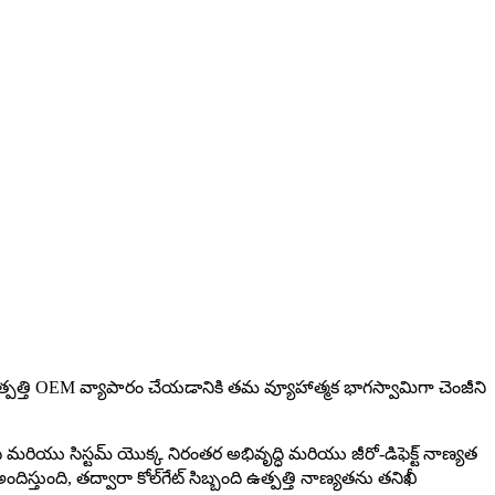
ఉత్పత్తి OEM వ్యాపారం చేయడానికి తమ వ్యూహాత్మక భాగస్వామిగా చెంజీని
 మరియు సిస్టమ్ యొక్క నిరంతర అభివృద్ధి మరియు జీరో-డిఫెక్ట్ నాణ్యత
్తుంది, తద్వారా కోల్‌గేట్ సిబ్బంది ఉత్పత్తి నాణ్యతను తనిఖీ