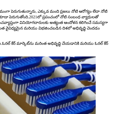
గా పెరుగుతున్నారు, ఎక్కువ మంది ప్రజలు నోటి ఆరోగ్యం లేదా నోటి
ూడా పెరుగుతోంది.2021లో ప్రపంచంలో నోటి సంబంధ వ్యాధులతో
రపంచవ్యాప్తంగా వినియోగదారులకు అత్యంత ఆందోళన కలిగించే సమస్యగా
రింత వైవిధ్యమైన మరియు విభజించబడిన దిశలో అభివృద్ధి చెందడం
నాయి.ఓరల్ కేర్ మార్కెట్‌ను మరింత అభివృద్ధి చేయడానికి మరియు ఓరల్ కేర్