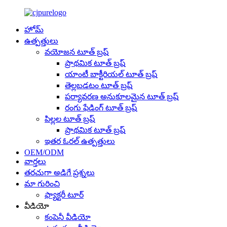
హోమ్
ఉత్పత్తులు
వయోజన టూత్ బ్రష్
ప్రాథమిక టూత్ బ్రష్
యాంటీ బాక్టీరియల్ టూత్ బ్రష్
తెల్లబడటం టూత్ బ్రష్
పర్యావరణ అనుకూలమైన టూత్ బ్రష్
రంగు ఫేడింగ్ టూత్ బ్రష్
పిల్లల టూత్ బ్రష్
ప్రాథమిక టూత్ బ్రష్
ఇతర ఓరల్ ఉత్పత్తులు
OEM/ODM
వార్తలు
తరచుగా అడిగే ప్రశ్నలు
మా గురించి
ఫ్యాక్టరీ టూర్
వీడియో
కంపెనీ వీడియో