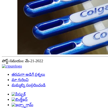
పోస్ట్ సమయం: మే-21-2022
తరచుగా అడిగే ప్రశ్నలు
మా గురించి
మమ్మల్ని సంప్రదించండి