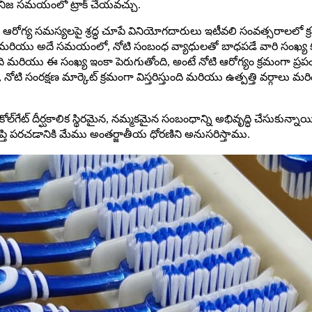
ి నిజ సమయంలో ట్రాక్ చేయవచ్చు.
గ్య సమస్యలపై శ్రద్ధ చూపే వినియోగదారులు ఇటీవలి సంవత్సరాలలో క్రమం
రు మరియు అదే సమయంలో, నోటి సంబంధ వ్యాధులతో బాధపడే వారి సంఖ్య క
ది మరియు ఈ సంఖ్య ఇంకా పెరుగుతోంది, అంటే నోటి ఆరోగ్యం క్రమంగా ప్
సంరక్షణ మార్కెట్ క్రమంగా విస్తరిస్తుంది మరియు ఉత్పత్తి వర్గాలు మ
 కోల్‌గేట్ దీర్ఘకాలిక స్థిరమైన, నమ్మకమైన సంబంధాన్ని అభివృద్ధి చేసుకున్
్తి పరచడానికి మేము అంతర్జాతీయ ధోరణిని అనుసరిస్తాము.