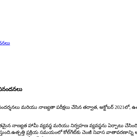
ందనలు
అభినందనలు
 సందర్శనలు మరియు నాణ్యతా పరీక్షలు చేసిన తర్వాత, అక్టోబర్ 2021లో, 
ంతమైన నాణ్యత హామీ వ్యవస్థ మరియు నిర్వహణ వ్యవస్థను ఏర్పాటు చేసింది
ఉత్పత్తి ప్రక్రియ సమయంలో కోల్‌గేట్‌కు చెంజీ నివాస వాతావరణాన్ని అందిస