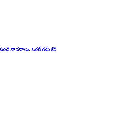
రపరిచే సాధనాలు
,
ఓరల్ గమ్ కేర్
,