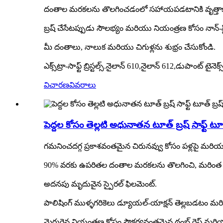
దంతాల మరకలను తొలగించడంలో సహాయపడటానికి వృత్తాకార శ
బ్రష్ చేసేటప్పుడు సౌలభ్యం మరియు నియంత్రణ కోసం నాన్-స్లిప్
మీ దంతాలు, నాలుక మరియు చిగుళ్లను శుభ్రం చేసుకోండి.
ఎక్స్‌ట్రా-సాఫ్ట్ బ్రిస్టల్స్.నైలాన్ 610,నైలాన్ 612,డుపాంట్ టైన
విచారణ
వివరాలు
పెద్దల కోసం తెల్లటి అధునాతన టూత్ బ్రష్ సాఫ్ట్ టూత
గమనించదగ్గ ప్రకాశవంతమైన చిరునవ్వు కోసం పళ్లపై మరి
90% వరకు ఉపరితల దంతాల మరకలను తొలగించి, మరింత మిరుమిట్
అదనపు మృదువైన స్పైరల్ ఫిలమెంట్.
పాలిషింగ్ ముళ్ళగరికెలు డ్యూయల్-యాక్షన్ తెల్లబడటం మ
మెరుగైన నియంత్రణ కోసం సౌకర్యవంతమైన థంబ్ రెస్ట్ మరియు నా