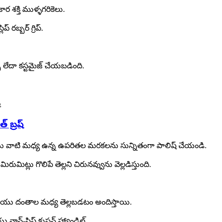
క్తి ముళ్ళగరికెలు.
 రబ్బర్ గ్రిప్.
ెక్స్ లేదా కస్టమైజ్ చేయబడింది.
్ బ్రష్
యు వాటి మధ్య ఉన్న ఉపరితల మరకలను సున్నితంగా పాలిష్ చేయండి.
లు గొలిపే తెల్లని చిరునవ్వును వెల్లడిస్తుంది.
రియు దంతాల మధ్య తెల్లబడటం అందిస్తాయి.
న్-స్లిప్ కుషన్డ్ హ్యాండిల్.