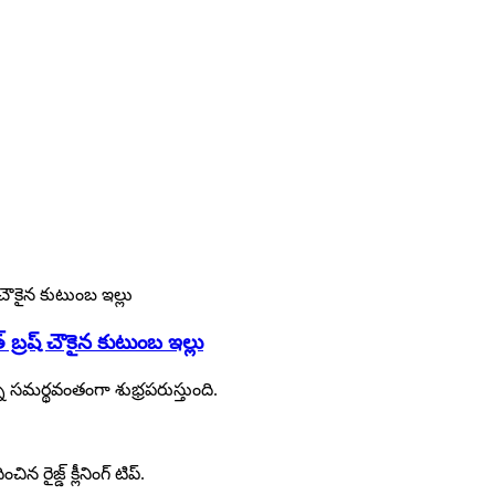
బ్రష్ చౌకైన కుటుంబ ఇల్లు
ని సమర్థవంతంగా శుభ్రపరుస్తుంది.
 రైజ్డ్ క్లీనింగ్ టిప్.