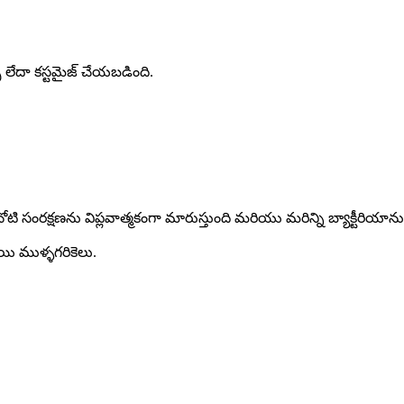
ెక్స్ లేదా కస్టమైజ్ చేయబడింది.
సంరక్షణను విప్లవాత్మకంగా మారుస్తుంది మరియు మరిన్ని బ్యాక్టీరియాను త
యి ముళ్ళగరికెలు.