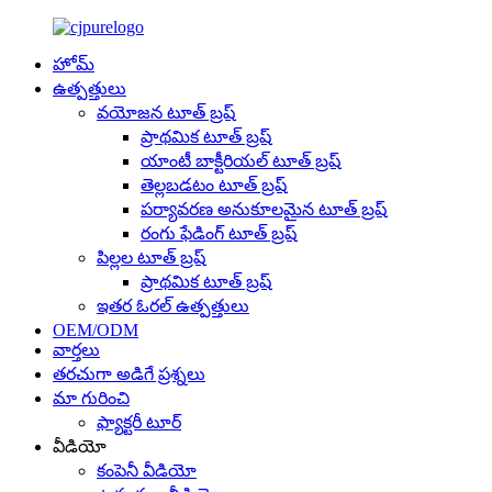
హోమ్
ఉత్పత్తులు
వయోజన టూత్ బ్రష్
ప్రాథమిక టూత్ బ్రష్
యాంటీ బాక్టీరియల్ టూత్ బ్రష్
తెల్లబడటం టూత్ బ్రష్
పర్యావరణ అనుకూలమైన టూత్ బ్రష్
రంగు ఫేడింగ్ టూత్ బ్రష్
పిల్లల టూత్ బ్రష్
ప్రాథమిక టూత్ బ్రష్
ఇతర ఓరల్ ఉత్పత్తులు
OEM/ODM
వార్తలు
తరచుగా అడిగే ప్రశ్నలు
మా గురించి
ఫ్యాక్టరీ టూర్
వీడియో
కంపెనీ వీడియో